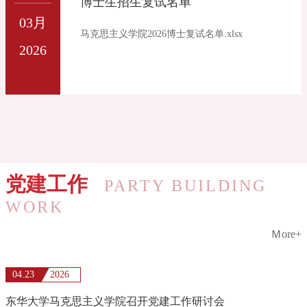
博士生招生复试名单
主办，东华大学马克思主义学院具体承办的“第
习近平新时代中国特色社会主义思想研究中心
03月
二届马克思主义理论学科研究生学术论坛”，拟
东华大学基地、上海高校思想政治理论课教师
马克思主义学院2026博士复试名单.xlsx
定于2025年5月上旬在风光秀丽的浙江省宁海县
研修基地、上海市思想政治理论课教学名师工
2026
举行。首届马克思主义理论学科研究生学术论
作室、中国道路与社会发展研究基地、东华大
坛在上海开办，论坛收到了来自全国各地高校
学美好生活研究中心、东华大学中国共产党伟
研究生1200多篇论文，取得了广泛的关注和良
大建党精神进思政课研究中心等教研平台。现
好的社会影响。为进一步推进学科发展，近年
学院根据课程建设和学科发展规划，2026年度
来，东华大学与浙江省宁海县紧密合作，共同
面向社会公开招聘教学科研优秀人才。招聘岗
探索中国式现代化县域实践的思政教育模式，
位（一）高级职
这一创新性举措不仅深化了理论教学与社会实
党建工作
践的融合，更赢得了社会各界的高度认可。值
PARTY BUILDING
此之际，我们期待与广大学子在春意盎然、风
WORK
景秀丽的5月宁海相聚，搭建一个高端学术交流
Ｍore+
平台，促进全国马克思主义理论专业研究生之
间的思想碰撞与智慧交融。论坛主题：中国式
现代化与党的创新理论征文范围：马克思主义
04.23
2026
基本原理的当代阐释与创新研究；新时代中国
东华大学马克思主义学院召开党建工作研讨会
特色社会主义理论与实践