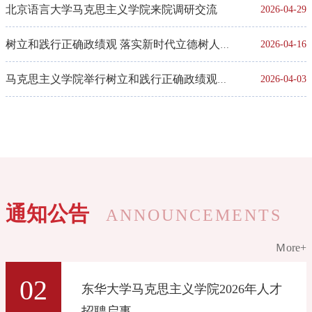
流的平台。她勉励马克思主义理论学科研究生，立足论坛契机
院共赴宁海开展思政调研与集体备课
北京语言大学马克思主义学院来院调研交流
2026-04-29
深入思索作答“四个之问”，扎根县域实景体悟实践价值，秉持
青春初心勇担时代重任，全力为构筑中国自主知识体系奉献青
树立和践行正确政绩观 落实新时代立德树人工
2026-04-16
年才智。（徐旭东致辞）徐旭东表示，宁海县作为东华大学的
合作伙伴，携手创新“理论+实践”双轮驱动的思政教育模式，跑
程——东华大学马克思主义学院开展专题学习
马克思主义学院举行树立和践行正确政绩观学
2026-04-03
出了校地协同育人的“加速度”。这不仅为宁海高质量发展注入
了思想动能，也为马克思主义理论的研究转化提供了鲜活样
研讨
习教育领导班子读书班暨党委理论学习中心组
本。本次论坛以“中国式现代化的理论与实践”为主题，共收到
学习会
来自北京大学、复旦大学等高校、科研院所研究生论文投稿
1200余篇，共评选出论文特等奖3篇、一等奖11篇、二等奖27
篇、三等奖54篇和优秀奖71篇。主论坛上，特等奖获奖学生，
中共中
通知公告
ANNOUNCEMENTS
Ｍore+
02
东华大学马克思主义学院2026年人才
招聘启事