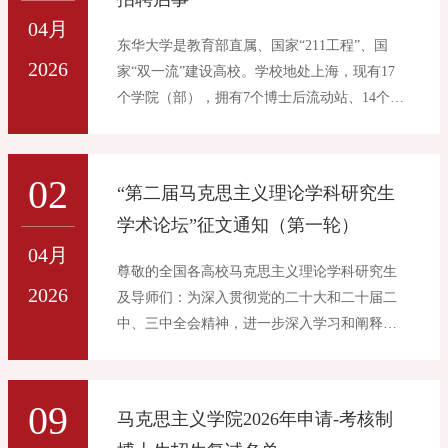
04月
东华大学是教育部直属、国家“211工程”、国
2026
家“双一流”建设高校。学校地处上海，现有17
个学院（部），拥有7个博士后流动站、14个一
级学科博士点、3个博士专业学位授权类别、28
个一级学科硕士点、1个二级学科硕士点、20个
专业学位硕士授权类别、61个本科专业。东华
02
“第二届马克思主义理论学科研究生
大学马克思主义学院拥有纺织产业与科学社会
学术论坛”征文通知（第一轮）
主义交叉学科博士点、马克思主义理论一级学
04月
科硕士点，承担全校本、硕、博思想政治理论
尊敬的全国各高校马克思主义理论学科研究生
课教学及研究工作以及马克思主义理论学科建
2026
及导师们：为深入贯彻党的二十大和二十届二
设工作。学院下设习近平新时代中国特色社会
中、三中全会精神，进一步深入学习和阐释党
主义思想概论、马克思主义基本原理、毛泽东
的创新理论，推动马克思主义理论学科发展，
思想与中国特色社会主义理论体系概论、中国
激发马克思主义理论专业研究生的科学精神和
近现代史纲要、思想道德与法治、形势与政
创新能力，由上海高校“研究生思想政治理论
09
策、研究生思想政治理论课等7个教研室，拥有
马克思主义学院2026年申请-考核制
课”分教学指导委员会与东华大学研究生院联合
马克思主义理论与当代实践研究基地、上海市