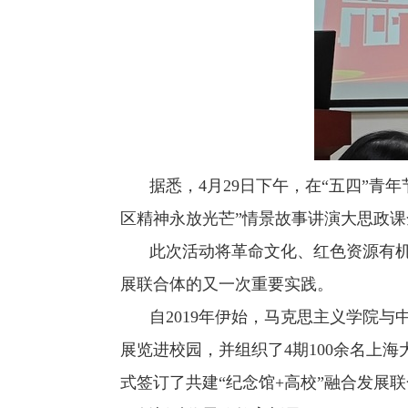
据悉，
4
月
29
日下午，在“五四”青
区精神永放光芒”情景故事讲演大思政
此次活动将革命文化、红色资源有机
展联合体的又一次重要实践。
自
2019
年伊始，马克思主义学院与
展览进校园，并组织了
4
期
100
余名上海
式签订了共建“纪念馆
+
高校”融合发展